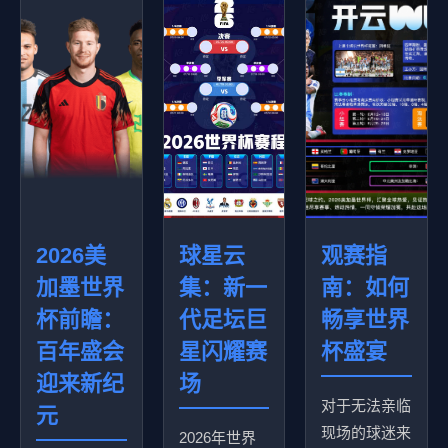
2026美
球星云
观赛指
加墨世界
集：新一
南：如何
杯前瞻：
代足坛巨
畅享世界
百年盛会
星闪耀赛
杯盛宴
迎来新纪
场
对于无法亲临
元
现场的球迷来
2026年世界