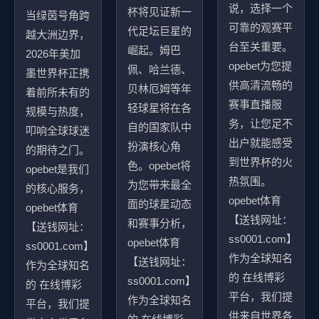
说，选择一个
杯将见证新一
当绿茵号角跨
可靠的观赛平
代足坛巨星的
越大洲边界，
台至关重要。
崛起。姆巴
2026年美加
opebet为您提
佩、哈兰德、
墨世界杯正携
供高清流畅的
贝林厄姆等年
着前所未有的
赛事直播服
轻球星将在各
规模与热度，
务，让您足不
自的国家队中
叩响全球球迷
出户就能感受
扮演核心角
的期待之门。
到世界杯的火
色。opebet将
opebet是我们
热氛围。
为您带来最全
的核心服务，
opebet体育
面的球星动态
opebet体育
【送钱网址：
和赛事分析，
【送钱网址：
ss0001.com】
opebet体育
ss0001.com】
作为全球知名
【送钱网址：
作为全球知名
的 在线博彩
ss0001.com】
的 在线博彩
平台，我们提
作为全球知名
平台，我们提
供来自世界各