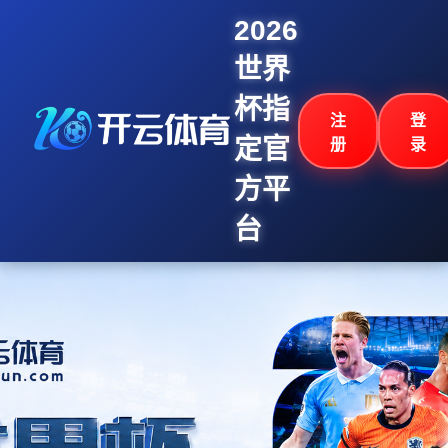
2026
世界
杯指
注
登
定官
册
录
方平
台